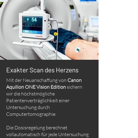
Exakter Scan des Herzens
Mit der Neuanschaffung von
Canon
Aquilion ONE Vision Edition
sichern
wir die höchstmögliche
Patientenverträglichkeit einer
Untersuchung durch
Computertomographie.
Die Dosisregelung berechnet
vollautomatisch für jede Untersuchung